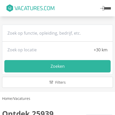
Zoeken
Filters
Home
/
Vacatures
Ontdek 25939