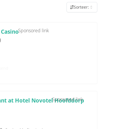
Sorteer:
Sponsored link
 Casino
)
kend
Sponsored link
ant at Hotel Novotel Hoofddorp