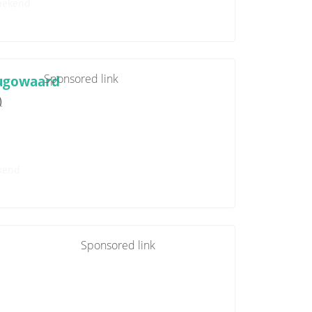
bekend
Sponsored link
hugowaard
)
kend
Sponsored link