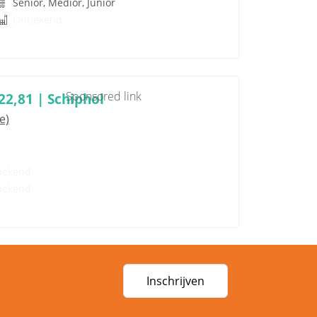
Senior, Medior, Junior
Onbekend
Sponsored link
2,81 | Schiphol
e)
bekend
bekend
Inschrijven