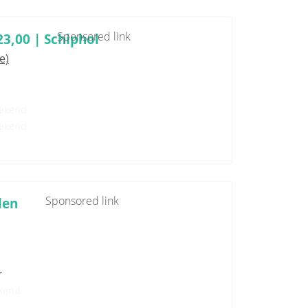
Sponsored link
23,00 | Schiphol
e)
ekend
ekend
Sponsored link
len
r
kend