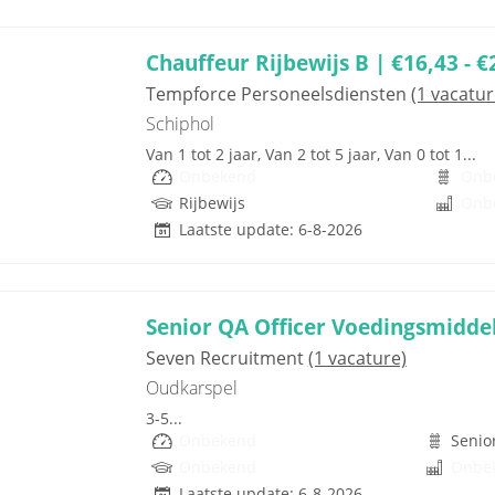
Chauffeur Rijbewijs B | €16,43 - €
Tempforce Personeelsdiensten
(1 vacatur
Schiphol
Van 1 tot 2 jaar, Van 2 tot 5 jaar, Van 0 tot 1...
Onbekend
Onb
Rijbewijs
Onb
Laatste update: 6-8-2026
Senior QA Officer Voedingsmidde
Seven Recruitment
(1 vacature)
Oudkarspel
3-5...
Onbekend
Senio
Onbekend
Onbe
Laatste update: 6-8-2026