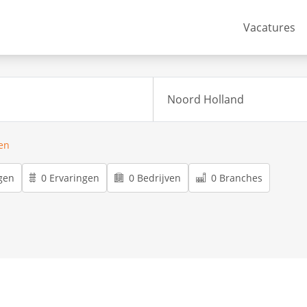
Vacatures
ren
gen
0 Ervaringen
0 Bedrijven
0 Branches