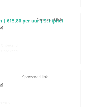
Sponsored link
| €15,86 per uur | Schiphol
e)
Onbekend
Onbekend
Sponsored link
e)
bekend