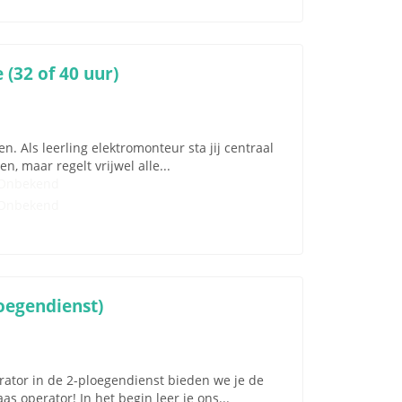
(32 of 40 uur)
. Als leerling elektromonteur sta jij centraal
, maar regelt vrijwel alle...
Onbekend
Onbekend
oegendienst)
perator in de 2-ploegendienst bieden we je de
s operator! In het begin leer je ons...