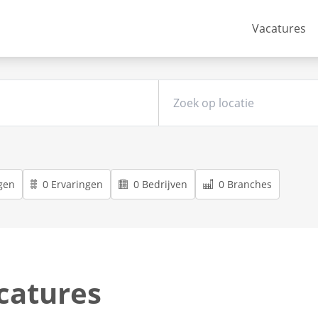
Vacatures
gen
0 Ervaringen
0 Bedrijven
0 Branches
catures