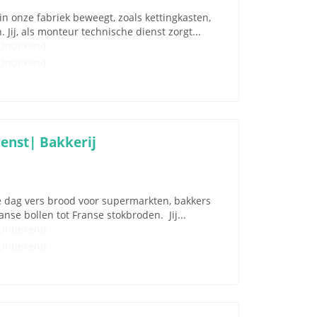
n onze fabriek beweegt, zoals kettingkasten,
ij, als monteur technische dienst zorgt...
Onbekend
Onbekend
enst| Bakkerij
e dag vers brood voor supermarkten, bakkers
nse bollen tot Franse stokbroden. Jij...
Onbekend
Onbekend