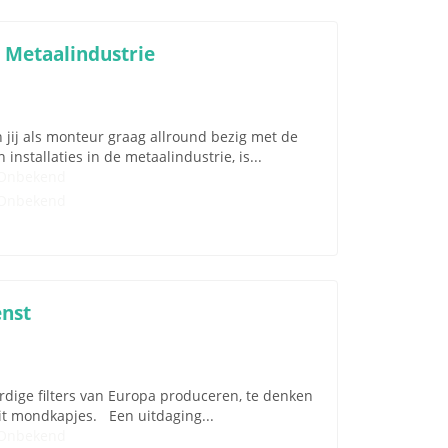
 Metaalindustrie
ij als monteur graag allround bezig met de
stallaties in de metaalindustrie, is...
Onbekend
Onbekend
enst
ardige filters van Europa produceren, te denken
teit mondkapjes. Een uitdaging...
Onbekend