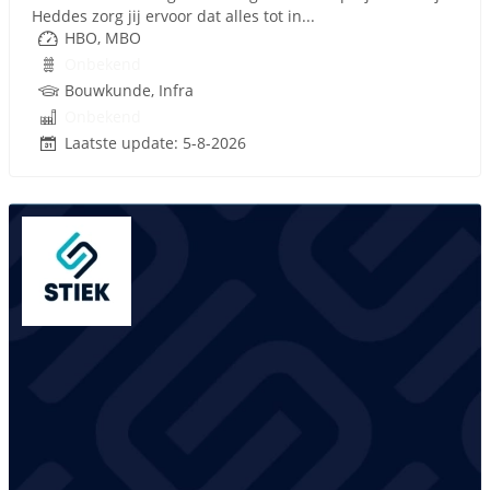
Heddes zorg jij ervoor dat alles tot in...
HBO, MBO
Onbekend
Bouwkunde, Infra
Onbekend
Laatste update: 5-8-2026