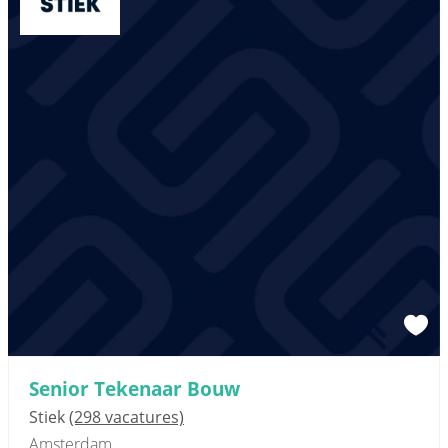
Senior Tekenaar Bouw
Stiek
(298 vacatures)
Amsterdam