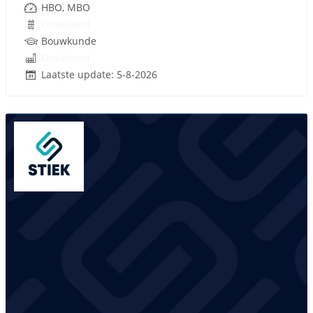
HBO, MBO
Onbekend
Bouwkunde
Onbekend
Laatste update: 5-8-2026