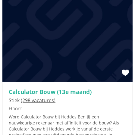
Calculator Bouw (13e maand)
Stiek
(298 vacatures)
Hoorn
Word Calculator Bouw bij Heddes Ben jij een
nauwkeurige rekenaar met affiniteit voor de bouw? Als
Calculator Bouw bij Heddes werk je vanaf de eerste
projectfase mee aan uitdagende bouwprojecten. Je...