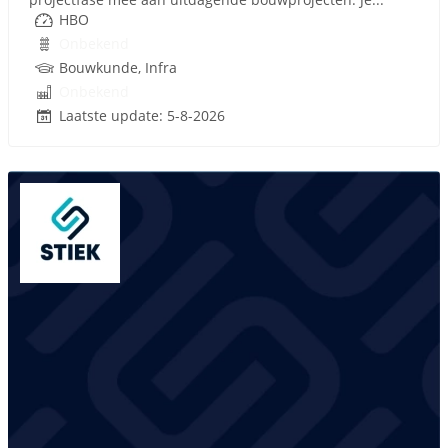
HBO
Onbekend
Bouwkunde, Infra
Onbekend
Laatste update: 5-8-2026