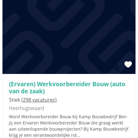
(Ervaren) Werkvoorbereider Bouw (auto
van de zaak)
Stiek
(298 vacatures)
Heerhugowaard
Word Werkvoorbereider Bouw bij Kamp Bouwbedrijf Ben
jij een Ervaren Werkvoorbereider Bouw die graag werkt
aan uiteenlopende bouwprojecten? Bij Kamp Bouwbedrijf
krijg je een verantwoordelijke rol...