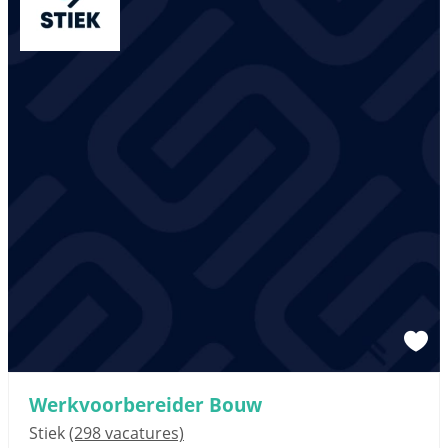
Werkvoorbereider Bouw
Stiek
(298 vacatures)