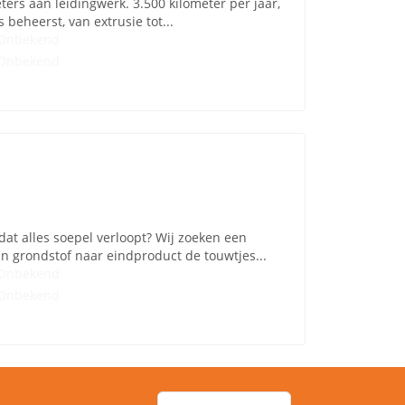
eters aan leidingwerk. 3.500 kilometer per jaar,
 beheerst, van extrusie tot...
Onbekend
Onbekend
 dat alles soepel verloopt? Wij zoeken een
n grondstof naar eindproduct de touwtjes...
Onbekend
Onbekend