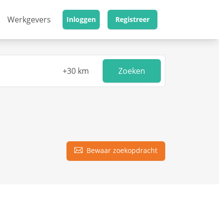
Werkgevers
Inloggen
Registreer
Zoeken
Bewaar zoekopdracht