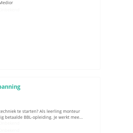
Medior
Onbekend
panning
otechniek te starten? Als leerling monteur
g betaalde BBL-opleiding. Je werkt mee...
Onbekend
Onbekend