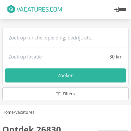
Zoeken
Filters
Home
/
Vacatures
Ontdek 26830