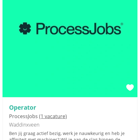
Operator
ProcessJobs
(1 vacature)
Waddinxveen
Ben jij graag actief bezig, werk je nauwkeurig en heb je
affiniteit met machines? Wil je aan de slag binnen de