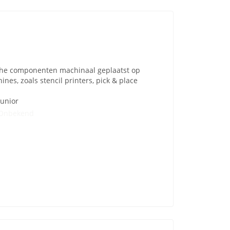
che componenten machinaal geplaatst op
s, zoals stencil printers, pick & place
Junior
Onbekend