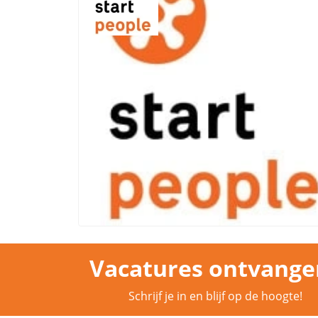
Vacatures ontvange
Schrijf je in en blijf op de hoogte!