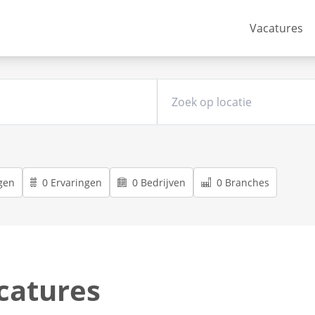
Vacatures
gen
0 Ervaringen
0 Bedrijven
0 Branches
catures