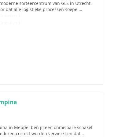
t moderne sorteercentrum van GLS in Utrecht.
 dat alle logistieke processen soepel...
Onbekend
Onbekend
ampina
pina in Meppel ben jij een onmisbare schakel
oederen correct worden verwerkt en dat...