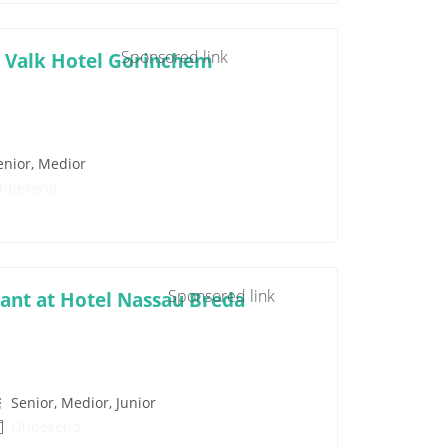
Sponsored link
 Valk Hotel Gorinchem
enior, Medior
nbekend
Sponsored link
ant at Hotel Nassau Breda
Senior, Medior, Junior
Onbekend