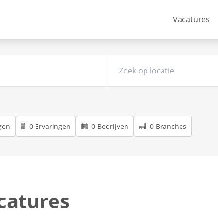
Vacatures
gen
0 Ervaringen
0 Bedrijven
0 Branches
catures