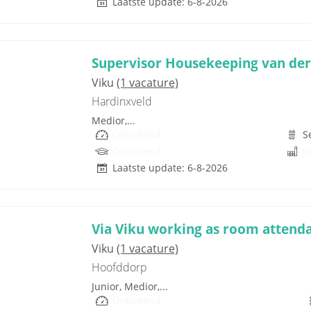
Laatste update: 6-8-2026
Supervisor Housekeeping van der
Viku
(1 vacature)
Hardinxveld
Medior,...
Onbekend
S
Onbekend
O
Laatste update: 6-8-2026
Via Viku working as room attend
Viku
(1 vacature)
Hoofddorp
Junior, Medior,...
Onbekend