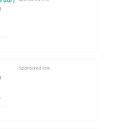
6 uur)
)
kend
Sponsored link
)
r
kend