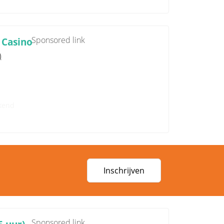
Sponsored link
 Casino
)
kend
Inschrijven
Sponsored link