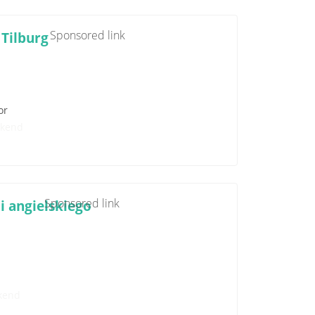
Sponsored link
Tilburg
or
kend
Sponsored link
i angielskiego
kend