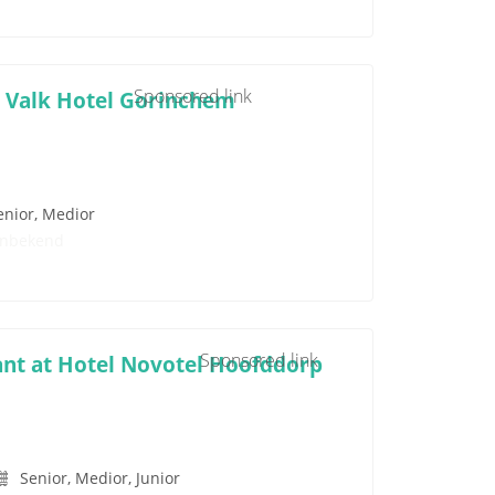
Sponsored link
 Valk Hotel Gorinchem
enior, Medior
nbekend
Sponsored link
ant at Hotel Novotel Hoofddorp
Senior, Medior, Junior