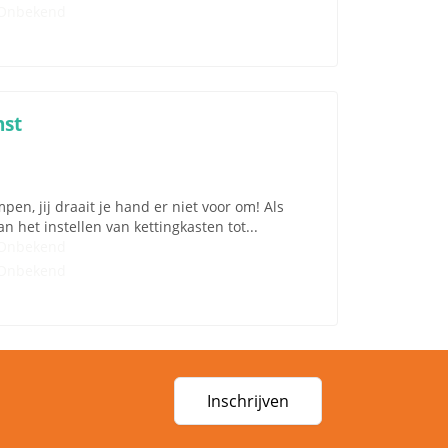
Onbekend
nst
en, jij draait je hand er niet voor om! Als
n het instellen van kettingkasten tot...
Onbekend
Onbekend
Inschrijven