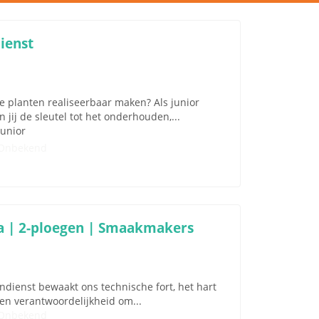
ienst
che planten realiseerbaar maken? Als junior
jij de sleutel tot het onderhouden,...
Junior
Onbekend
a | 2-ploegen | Smaakmakers
endienst bewaakt ons technische fort, het hart
it en verantwoordelijkheid om...
Onbekend