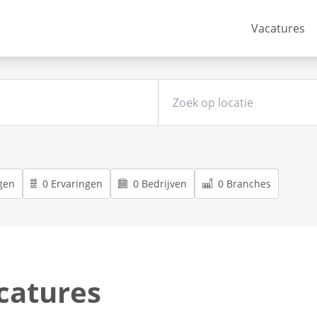
Vacatures
gen
0 Ervaringen
0 Bedrijven
0 Branches
catures