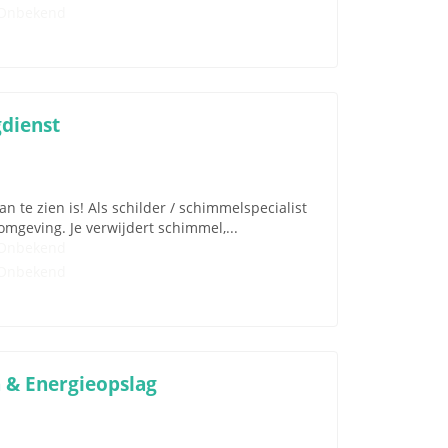
Onbekend
dienst
n te zien is! Als schilder / schimmelspecialist
mgeving. Je verwijdert schimmel,...
Onbekend
Onbekend
n & Energieopslag