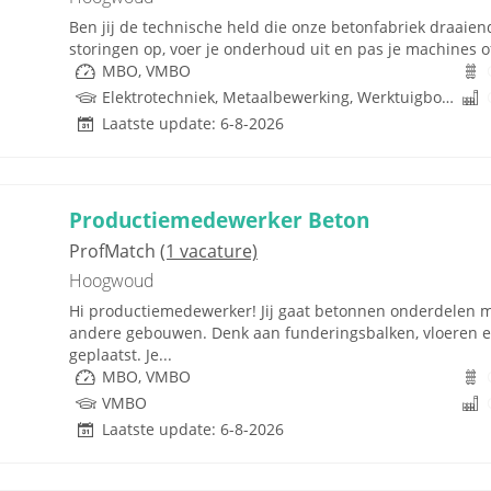
Ben jij de technische held die onze betonfabriek draaien
storingen op, voer je onderhoud uit en pas je machines o
MBO, VMBO
Elektrotechniek, Metaalbewerking, Werktuigbouwkunde, Metaal, PLC, Techniek, W-Installaties, VMBO
Laatste update: 6-8-2026
Productiemedewerker Beton
ProfMatch
(1 vacature)
Hoogwoud
Hi productiemedewerker! Jij gaat betonnen onderdelen 
andere gebouwen. Denk aan funderingsbalken, vloeren 
geplaatst. Je...
MBO, VMBO
VMBO
Laatste update: 6-8-2026