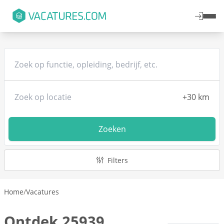
Zoeken
Filters
Home
/
Vacatures
Ontdek 25939