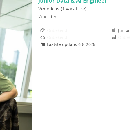
Junior Data & AI Engineer
Veneficus
(1 vacature)
Woerden
...
Onbekend
Junior
Onbekend
Onbe
Laatste update: 6-8-2026