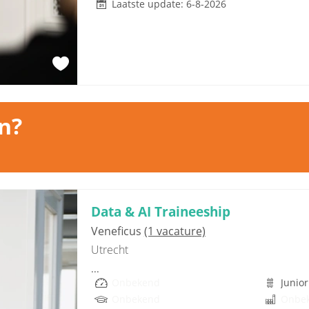
Laatste update: 6-8-2026
n?
Data & AI Traineeship
Veneficus
(1 vacature)
Utrecht
...
Onbekend
Junior
Onbekend
Onbe