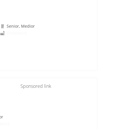
Senior, Medior
Onbekend
Sponsored link
or
kend