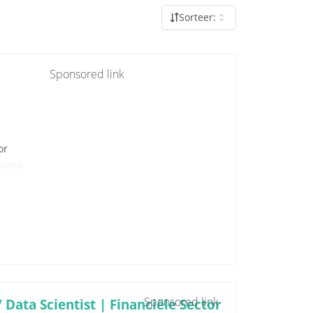
Sorteer:
Sponsored link
or
kend
Sponsored link
Data Scientist | Financiële Sector