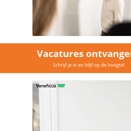
Vacatures ontvange
Schrijf je in en blijf op de hoogte!