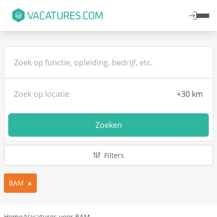
Zoeken
Filters
BAM
Home
/
Vacatures voor BAM