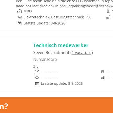
Ben jij de technische held die onze PLC-systemen in topc
naadloos laat draaien? In ons verpakkingsbedrijf verpakk
MBO
Elektrotechniek, Besturingstechniek, PLC
Laatste update: 8-8-2026
Technisch medewerker
Seven Recruitment
(1 vacature)
Numansdorp
3-5...
Onbekend
On
Onbekend
On
Laatste update: 8-8-2026
n?