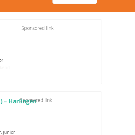
Sponsored link
or
kend
Sponsored link
 – Harlingen
, Junior