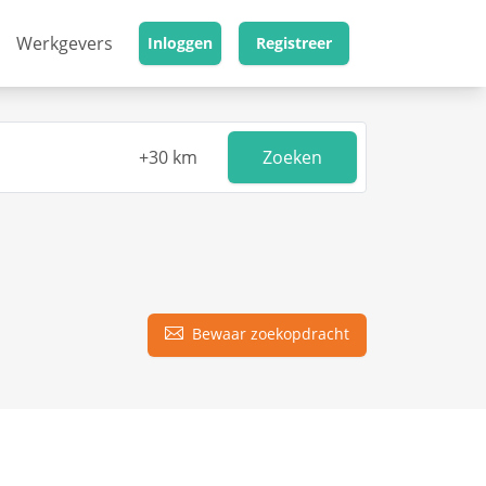
Werkgevers
Inloggen
Registreer
Zoeken
Bewaar zoekopdracht