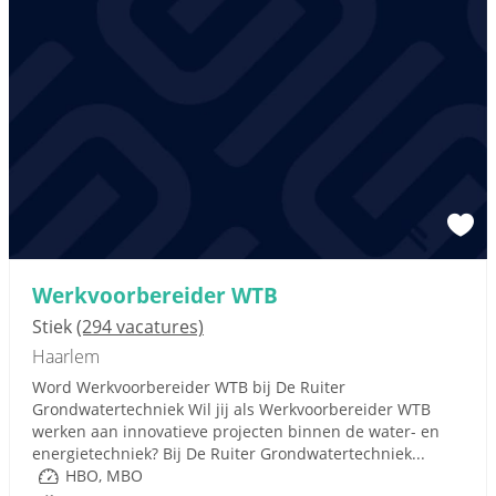
Werkvoorbereider WTB
Stiek
(294 vacatures)
Haarlem
Word Werkvoorbereider WTB bij De Ruiter
Grondwatertechniek Wil jij als Werkvoorbereider WTB
werken aan innovatieve projecten binnen de water- en
energietechniek? Bij De Ruiter Grondwatertechniek...
HBO, MBO