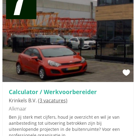
Calculator / Werkvoorbereider
Krinkels B.V.
(3 vacatures)
Alkmaar
Ben jij sterk met cijfers, houd je overzicht en wil je van
aanbesteding tot uitvoering betrokken zijn bij
uiteenlopende projecten in de buitenruimte? Voor een
professionele organisatie in...