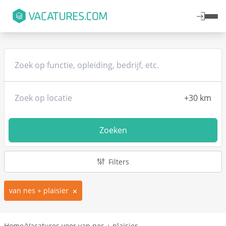
Zoeken
Filters
van nes + plaisier
Home
/
Vacatures voor van nes + plaisier