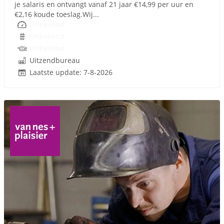
je salaris en ontvangt vanaf 21 jaar €14,99 per uur en
€2,16 koude toeslag.Wij...
Onbekend
Onbekend
Onbekend
Uitzendbureau
Laatste update: 7-8-2026