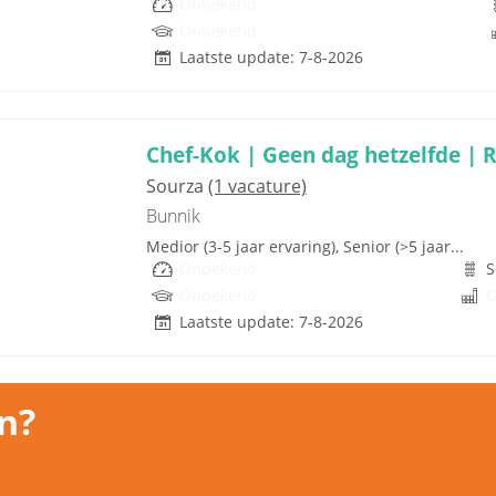
Onbekend
Onbekend
Laatste update: 7-8-2026
Chef-Kok | Geen dag hetzelfde | 
Sourza
(1 vacature)
Bunnik
Medior (3-5 jaar ervaring), Senior (>5 jaar...
Onbekend
S
Onbekend
Laatste update: 7-8-2026
n?