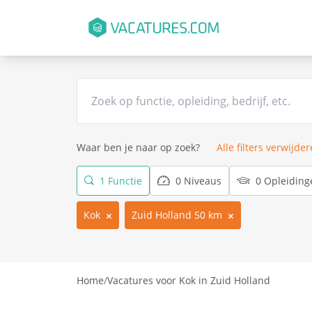
Waar ben je naar op zoek?
Alle filters verwijde
1 Functie
0 Niveaus
0 Opleiding
Kok
Zuid Holland 50 km
Home
/
Vacatures voor Kok in Zuid Holland