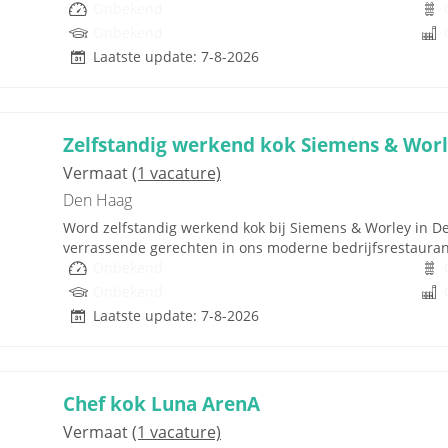
Onbekend
Onbekend
Laatste update: 7-8-2026
Zelfstandig werkend kok Siemens & Wor
Vermaat
(1 vacature)
Den Haag
Word zelfstandig werkend kok bij Siemens & Worley in De
verrassende gerechten in ons moderne bedrijfsrestaurant, 
Onbekend
Onbekend
Laatste update: 7-8-2026
Chef kok Luna ArenA
Vermaat
(1 vacature)