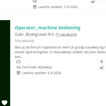
Onbekend
Onbe
Laatste update: 7-8-2026
Operator, machine bediening
Gebr. Bodegraven B.V.
(1 vacature)
Nieuwkoop
Ben jij technisch ingesteld en werk je graag nauwkeuri
mooie opdrachtgever in Nieuwkoop zoeken wij een Opera
een...
Onbekend
Techniek, Rijbewijs
Laatste update: 6-8-2026