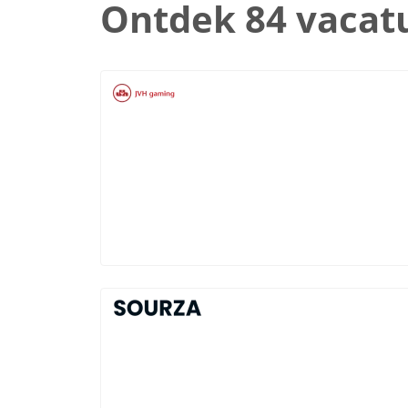
Ontdek 84 vacat