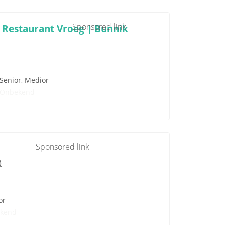
Sponsored link
 Restaurant Vroeg | Bunnik
Senior, Medior
Onbekend
Sponsored link
)
or
kend