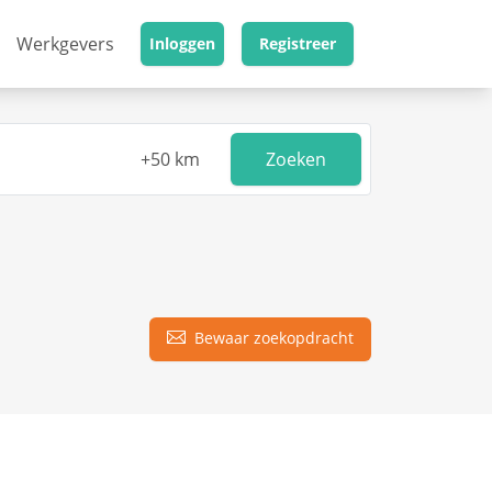
Werkgevers
Inloggen
Registreer
Zoeken
Bewaar zoekopdracht