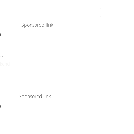
Sponsored link
)
or
kend
Sponsored link
)