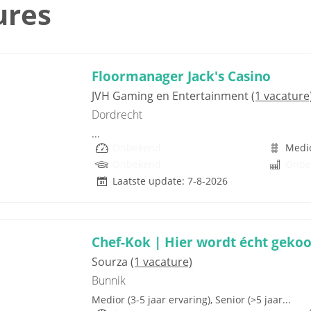
ures
Floormanager Jack's Casino
JVH Gaming en Entertainment
(1 vacature
Dordrecht
...
Onbekend
Medi
Onbekend
Onbe
Laatste update: 7-8-2026
Chef-Kok | Hier wordt écht gekoo
Sourza
(1 vacature)
Bunnik
Medior (3-5 jaar ervaring), Senior (>5 jaar...