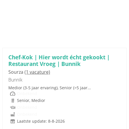
Sponsored link
Chef-Kok | Hier wordt écht gekookt |
Restaurant Vroeg | Bunnik
Sourza
(1 vacature)
Bunnik
Medior (3-5 jaar ervaring), Senior (>5 jaar...
Onbekend
Senior, Medior
Onbekend
Onbekend
Laatste update: 8-8-2026