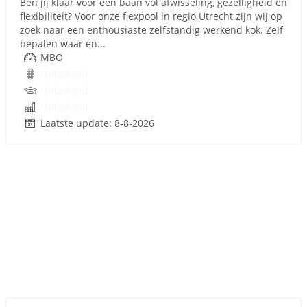
Ben jij klaar voor een baan vol afwisseling, gezelligheid en
flexibiliteit? Voor onze flexpool in regio Utrecht zijn wij op
zoek naar een enthousiaste zelfstandig werkend kok. Zelf
bepalen waar en...
MBO
Onbekend
Onbekend
Onbekend
Laatste update: 8-8-2026