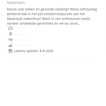
Rotterdam
Passie voor koken en gezonde voeding? Word zelfstandig
werkend kok in het personeelsrestaurant van het
Maasstad ziekenhuis! Werk in een enthousiast team,
serveer smakelijke gerechten en verras onze...
Onbekend
Onbekend
Onbekend
Onbekend
Laatste update: 8-8-2026