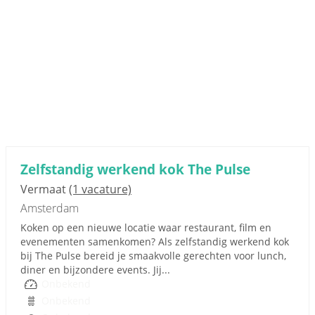
Zelfstandig werkend kok The Pulse
Vermaat
(1 vacature)
Amsterdam
Koken op een nieuwe locatie waar restaurant, film en
evenementen samenkomen? Als zelfstandig werkend kok
bij The Pulse bereid je smaakvolle gerechten voor lunch,
diner en bijzondere events. Jij...
Onbekend
Onbekend