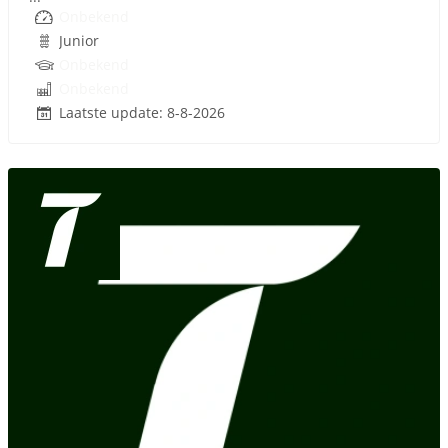
Onbekend
Junior
Onbekend
Onbekend
Laatste update: 8-8-2026