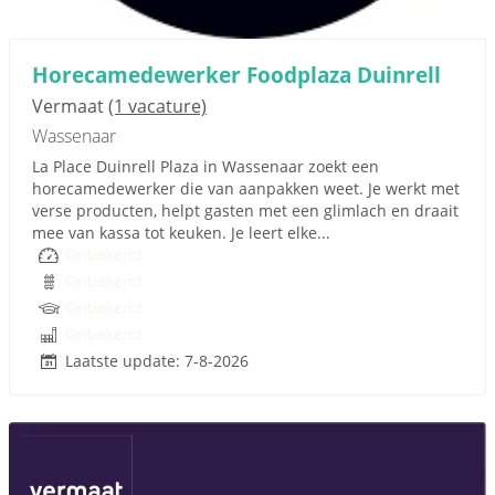
Horecamedewerker Foodplaza Duinrell
Vermaat
(1 vacature)
Wassenaar
La Place Duinrell Plaza in Wassenaar zoekt een
horecamedewerker die van aanpakken weet. Je werkt met
verse producten, helpt gasten met een glimlach en draait
mee van kassa tot keuken. Je leert elke...
Onbekend
Onbekend
Onbekend
Onbekend
Laatste update: 7-8-2026