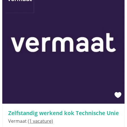
Zelfstandig werkend kok Technische Unie
Vermaat
(1 vacature)