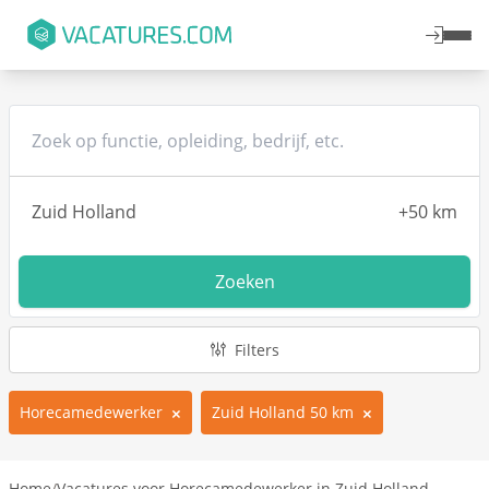
Zoeken
Filters
Horecamedewerker
Zuid Holland 50 km
Home
/
Vacatures voor Horecamedewerker in Zuid Holland