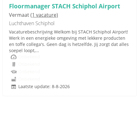
Floormanager STACH Schiphol Airport
Vermaat
(1 vacature)
Luchthaven Schiphol
Vacaturebeschrijving Welkom bij STACH Schiphol Airport!
Werk in een energieke omgeving met lekkere producten
en toffe collega's. Geen dag is hetzelfde. Jij zorgt dat alles
soepel loopt,...
Onbekend
Onbekend
Onbekend
Onbekend
Laatste update: 8-8-2026