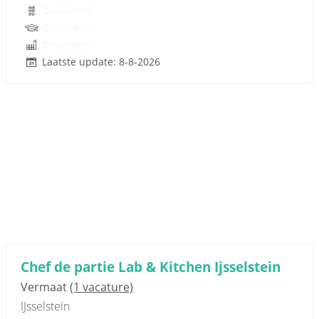
Onbekend
Onbekend
Onbekend
Laatste update: 8-8-2026
Chef de partie Lab & Kitchen Ijsselstein
Vermaat
(1 vacature)
IJsselstein