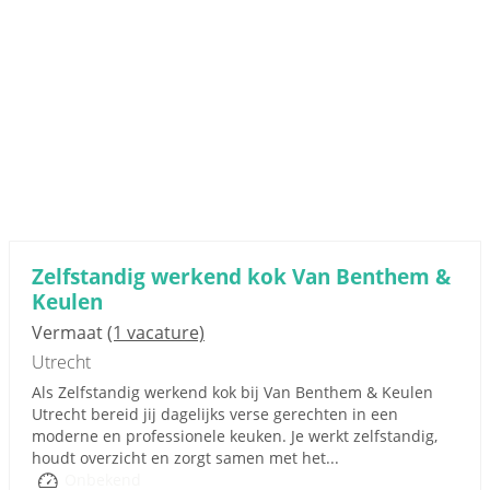
Zelfstandig werkend kok Van Benthem &
Keulen
Vermaat
(1 vacature)
Utrecht
Als Zelfstandig werkend kok bij Van Benthem & Keulen
Utrecht bereid jij dagelijks verse gerechten in een
moderne en professionele keuken. Je werkt zelfstandig,
houdt overzicht en zorgt samen met het...
Onbekend