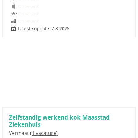
Onbekend
Onbekend
Onbekend
Laatste update: 7-8-2026
Zelfstandig werkend kok Maasstad
Ziekenhuis
Vermaat
(1 vacature)