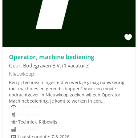
Operator, machine bediening
Gebr. Bodegraven B.V.
(1 vacature)
Nieuwkoop
Ben jij technisch ingesteld en werk je graag nauwkeurig
met machines en gereedschappen? Voor een mooie
opdrachtgever in Nieuwkoop zoeken wij een Operator
Machinebediening. Je komt te werken in een...
Onbekend
Onbekend
Techniek, Rijbewijs
Onbekend
Laatste update: 7-8-2026