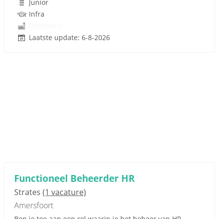
Junior
Infra
Onbekend
Laatste update: 6-8-2026
Functioneel Beheerder HR
Strates
(1 vacature)
Amersfoort
Ben je toe aan een rol waarin je het beheer van HR-