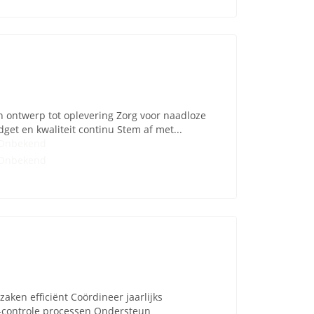
n ontwerp tot oplevering Zorg voor naadloze
t en kwaliteit continu Stem af met...
Onbekend
Onbekend
aken efficiënt Coördineer jaarlijks
-controle processen Ondersteun