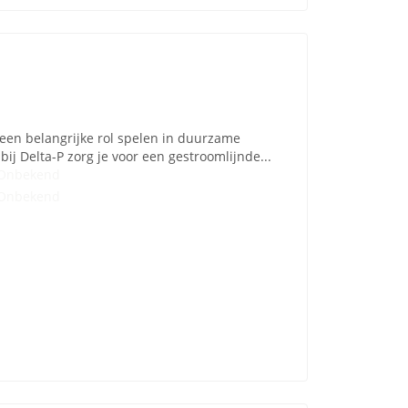
j een belangrijke rol spelen in duurzame
ij Delta-P zorg je voor een gestroomlijnde...
Onbekend
Onbekend