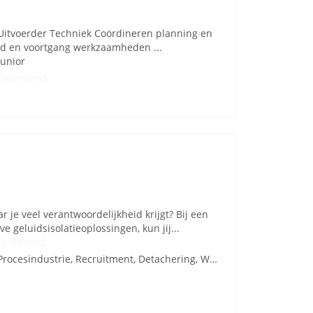
Uitvoerder Techniek Coördineren planning en
heid en voortgang werkzaamheden ...
Junior
Onbekend
 je veel verantwoordelijkheid krijgt? Bij een
 geluidsisolatieoplossingen, kun jij...
Onbekend
Procesindustrie, Recruitment, Detachering, Werving en Selectie