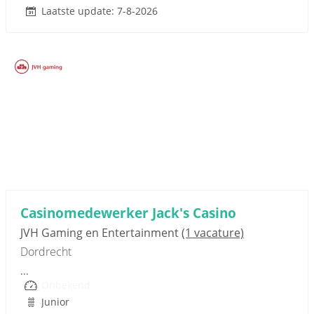
Laatste update: 7-8-2026
Sponsored link
Casinomedewerker Jack's Casino
JVH Gaming en Entertainment
(1 vacature)
Dordrecht
...
Onbekend
Junior