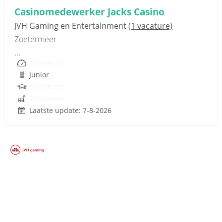
Casinomedewerker Jacks Casino
JVH Gaming en Entertainment
(1 vacature)
Zoetermeer
...
Onbekend
Junior
Onbekend
Onbekend
Laatste update: 7-8-2026