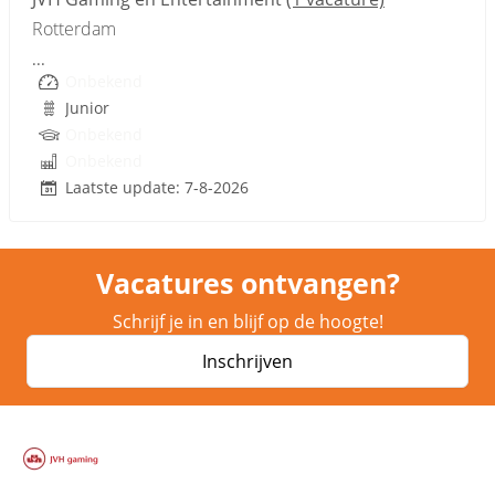
Rotterdam
...
Onbekend
Junior
Onbekend
Onbekend
Laatste update: 7-8-2026
Vacatures ontvangen?
Schrijf je in en blijf op de hoogte!
Inschrijven