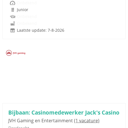
Onbekend
Junior
Onbekend
Onbekend
Laatste update: 7-8-2026
Sponsored link
Bijbaan: Casinomedewerker Jack's Casino
JVH Gaming en Entertainment
(1 vacature)