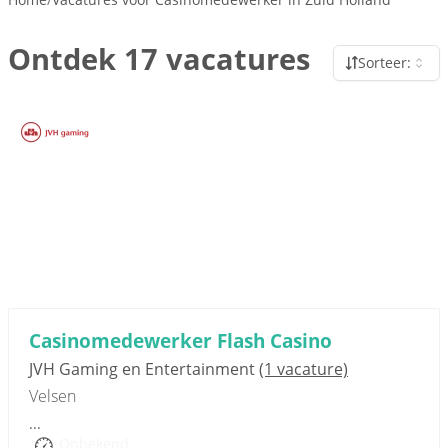
Ontdek 17 vacatures
Sorteer:
Sponsored link
Casinomedewerker Flash Casino
JVH Gaming en Entertainment
(1 vacature)
Velsen
...
Onbekend