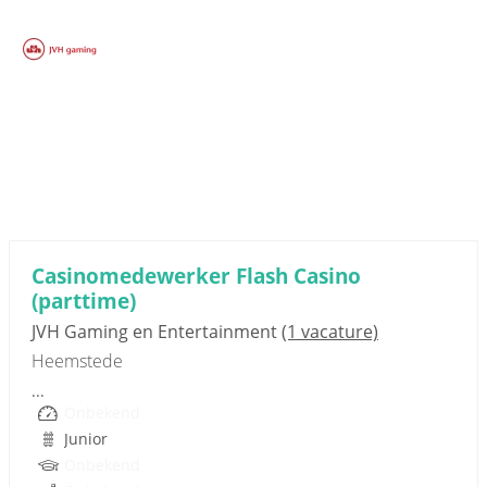
Sponsored link
Casinomedewerker Flash Casino
(parttime)
JVH Gaming en Entertainment
(1 vacature)
Heemstede
...
Onbekend
Junior
Onbekend