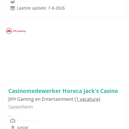
Onbekend
Laatste update: 7-8-2026
Sponsored link
Casinomedewerker Horeca Jack's Casino
JVH Gaming en Entertainment
(1 vacature)
Sassenheim
...
Onbekend
Junior