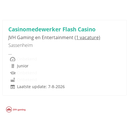
Sponsored link
Casinomedewerker Flash Casino
JVH Gaming en Entertainment
(1 vacature)
Sassenheim
...
Onbekend
Junior
Onbekend
Onbekend
Laatste update: 7-8-2026