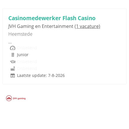
Sponsored link
Casinomedewerker Flash Casino
JVH Gaming en Entertainment
(1 vacature)
Heemstede
...
Onbekend
Junior
Onbekend
Onbekend
Laatste update: 7-8-2026