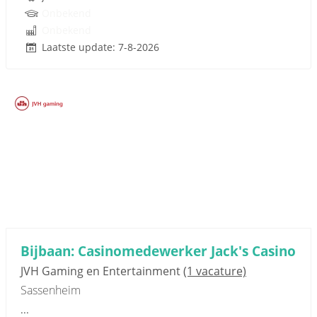
Onbekend
Onbekend
Laatste update: 7-8-2026
Sponsored link
Bijbaan: Casinomedewerker Jack's Casino
JVH Gaming en Entertainment
(1 vacature)
Sassenheim
...