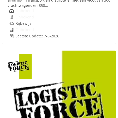
ervaring in transport en distributie. Met een vloot van 500
vrachtwagens en 850...
Onbekend
Onbekend
Rijbewijs
Onbekend
Laatste update: 7-8-2026