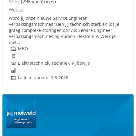
Stiek
(298 vacatures)
Weesp
Word jij onze nieuwe Service Engineer
Verpakkingsmachines? Ben jij technisch sterk en los je
graag complexe storingen op? Als Service Engineer
Verpakkingsmachines bij Audion Elektro B.V. Werk je
met...
MBO
Onbekend
Elektrotechniek, Techniek, Rijbewijs
Onbekend
Laatste update: 6-8-2026