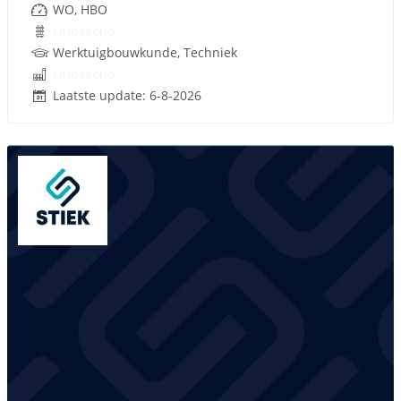
WO, HBO
Onbekend
Werktuigbouwkunde, Techniek
Onbekend
Laatste update: 6-8-2026