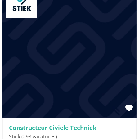
Constructeur Civiele Techniek
Stiek
(298 vacatures)