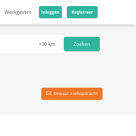
Werkgevers
Inloggen
Registreer
Zoeken
Bewaar zoekopdracht