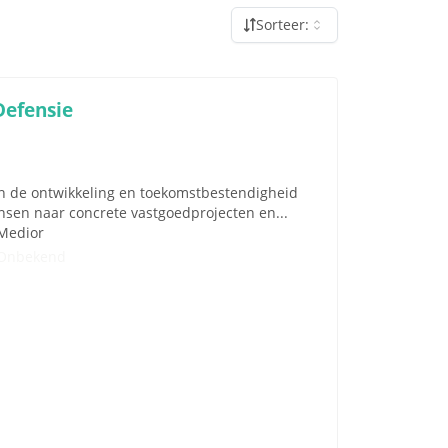
Sorteer:
Defensie
aan de ontwikkeling en toekomstbestendigheid
nsen naar concrete vastgoedprojecten en...
Medior
Onbekend