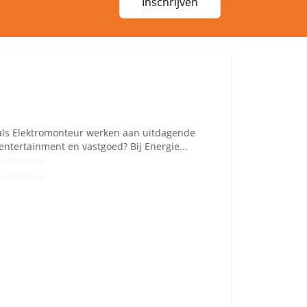
Inschrijven
j als Elektromonteur werken aan uitdagende
ntertainment en vastgoed? Bij Energie...
Onbekend
Onbekend