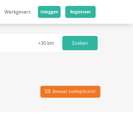
Werkgevers
Inloggen
Registreer
Zoeken
Bewaar zoekopdracht