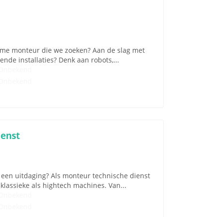
wame monteur die we zoeken? Aan de slag met
de installaties? Denk aan robots,...
Onbekend
Onbekend
ienst
r een uitdaging? Als monteur technische dienst
 klassieke als hightech machines. Van...
Onbekend
Onbekend