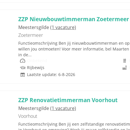
ZZP Nieuwbouwtimmerman Zoetermeer
Meestersgilde
(1 vacature)
Zoetermeer
Functieomschrijving Ben jij nieuwbouwtimmerman en op 
willen jou ontmoeten! Voor meer informatie, bel Maart
in de...
Onbekend
Rijbewijs
Laatste update: 6-8-2026
ZZP Renovatietimmerman Voorhout
Meestersgilde
(1 vacature)
Voorhout
Functieomschrijving Ben jij een zelfstandige renovatiet
in Voorhout en omgeving? Werk jij graag zelfstandig en lev