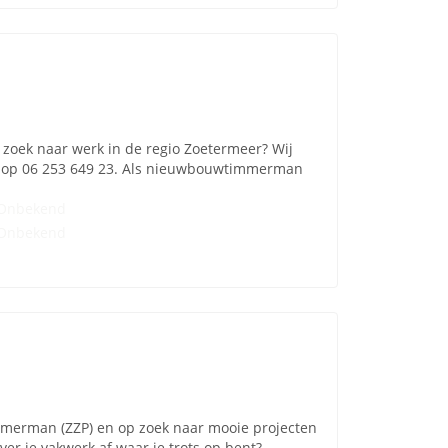
zoek naar werk in de regio Zoetermeer? Wij
en op 06 253 649 23. Als nieuwbouwtimmerman
Onbekend
Onbekend
immerman (ZZP) en op zoek naar mooie projecten
er je vakwerk af waar je trots op bent?...