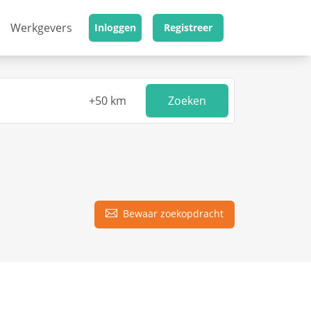
Werkgevers
Inloggen
Registreer
Zoeken
Bewaar zoekopdracht