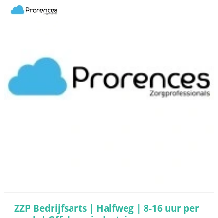
ZZP Bedrijfsarts | Halfweg | 8-16 uur per