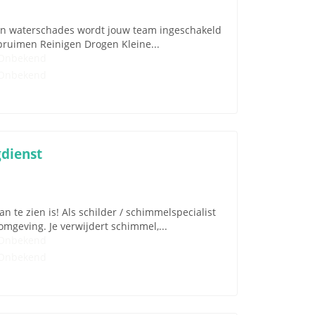
en waterschades wordt jouw team ingeschakeld
ruimen Reinigen Drogen Kleine...
Onbekend
Onbekend
dienst
n te zien is! Als schilder / schimmelspecialist
mgeving. Je verwijdert schimmel,...
Onbekend
Onbekend