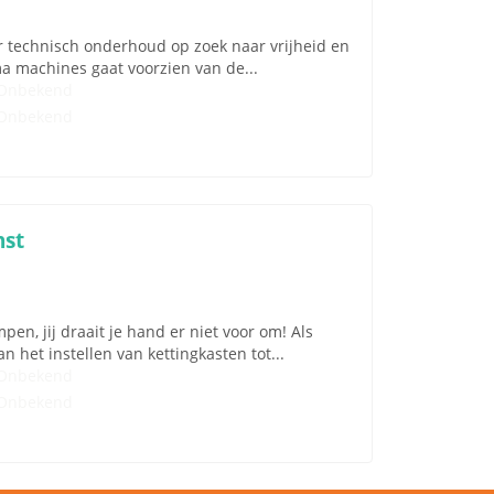
er technisch onderhoud op zoek naar vrijheid en
ma machines gaat voorzien van de...
Onbekend
Onbekend
nst
en, jij draait je hand er niet voor om! Als
n het instellen van kettingkasten tot...
Onbekend
Onbekend