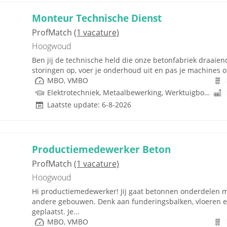
Monteur Technische Dienst
ProfMatch
(1 vacature)
Hoogwoud
Ben jij de technische held die onze betonfabriek draaien
storingen op, voer je onderhoud uit en pas je machines o
MBO, VMBO
Elektrotechniek, Metaalbewerking, Werktuigbouwkunde, Metaal, PLC, Techniek, W-Installaties, VMBO
Laatste update: 6-8-2026
Productiemedewerker Beton
ProfMatch
(1 vacature)
Hoogwoud
Hi productiemedewerker! Jij gaat betonnen onderdelen 
andere gebouwen. Denk aan funderingsbalken, vloeren 
geplaatst. Je...
MBO, VMBO