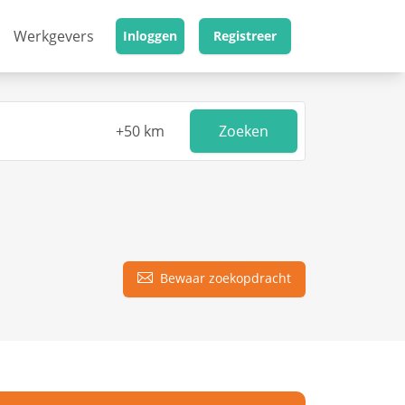
Werkgevers
Inloggen
Registreer
Zoeken
Bewaar zoekopdracht