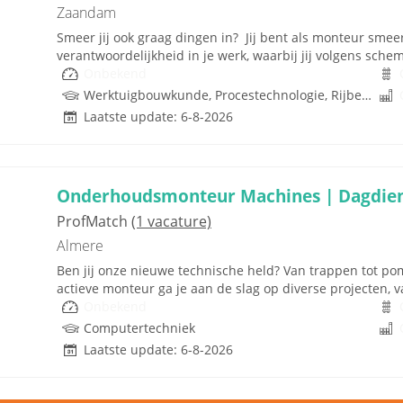
Zaandam
Smeer jij ook graag dingen in? Jij bent als monteur sme
verantwoordelijkheid in je werk, waarbij jij volgens sche
Onbekend
Werktuigbouwkunde, Procestechnologie, Rijbewijs
Laatste update: 6-8-2026
Onderhoudsmonteur Machines | Dagdie
ProfMatch
(1 vacature)
Almere
Ben jij onze nieuwe technische held? Van trappen tot pomp
actieve monteur ga je aan de slag op diverse projecten, va
Onbekend
Computertechniek
Laatste update: 6-8-2026