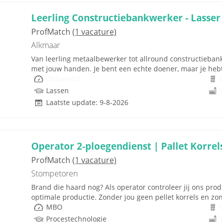
Leerling Constructiebankwerker - Lasser
ProfMatch
(1 vacature)
Alkmaar
Van leerling metaalbewerker tot allround constructiebankw
met jouw handen. Je bent een echte doener, maar je hebt
Onbekend
Lassen
Laatste update: 9-8-2026
Operator 2-ploegendienst | Pallet Korrels
ProfMatch
(1 vacature)
Stompetoren
Brand die haard nog? Als operator controleer jij ons prod
optimale productie. Zonder jou geen pellet korrels en zon
MBO
Procestechnologie