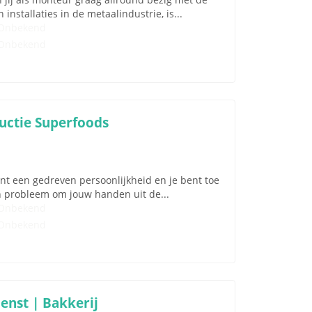
stallaties in de metaalindustrie, is...
Onbekend
Onbekend
ductie Superfoods
bent een gedreven persoonlijkheid en je bent toe
n probleem om jouw handen uit de...
Onbekend
Onbekend
enst | Bakkerij