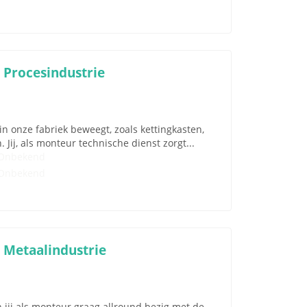
 Procesindustrie
n onze fabriek beweegt, zoals kettingkasten,
ij, als monteur technische dienst zorgt...
Onbekend
Onbekend
 Metaalindustrie
ij als monteur graag allround bezig met de