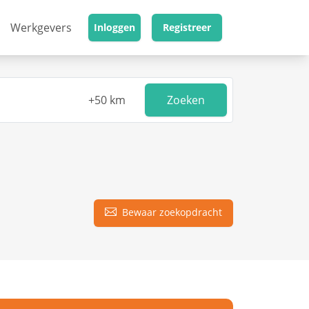
Werkgevers
Inloggen
Registreer
Zoeken
Bewaar zoekopdracht