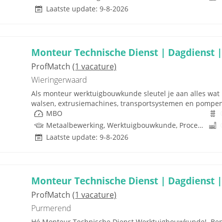
Laatste update: 9-8-2026
Monteur Technische Dienst | Dagdienst |
ProfMatch
(1 vacature)
Wieringerwaard
Als monteur werktuigbouwkunde sleutel je aan alles wat i
walsen, extrusiemachines, transportsystemen en pompen. J
MBO
Metaalbewerking, Werktuigbouwkunde, Procestechnologie, Techniek
Laatste update: 9-8-2026
Monteur Technische Dienst | Dagdienst |
ProfMatch
(1 vacature)
Purmerend
Hé Monteur Technische Dienst Werktuigbouwkunde! Ben j