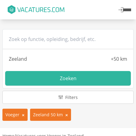
Zoeken
Filters
Voeger
Zeeland 50 km
Home
/
Vacatures voor Voeger in Zeeland