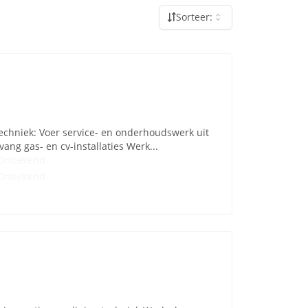
Sorteer:
echniek: Voer service- en onderhoudswerk uit
vang gas- en cv-installaties Werk...
Onbekend
Onbekend