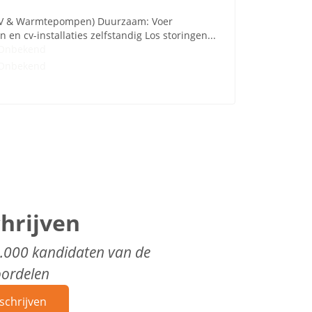
 (CV & Warmtepompen) Duurzaam: Voer
n cv-installaties zelfstandig Los storingen...
Onbekend
Onbekend
chrijven
0.000 kandidaten van de
oordelen
schrijven