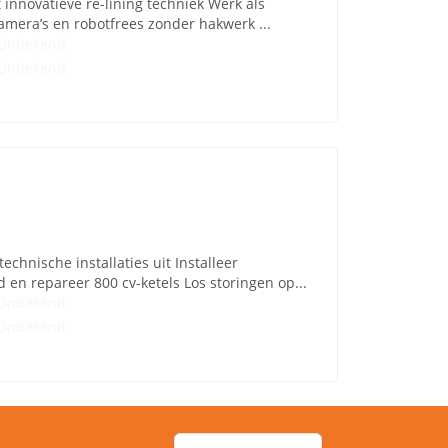
 innovatieve re-lining techniek Werk als
amera’s en robotfrees zonder hakwerk ...
Onbekend
Onbekend
echnische installaties uit Installeer
n repareer 800 cv-ketels Los storingen op...
Onbekend
Onbekend