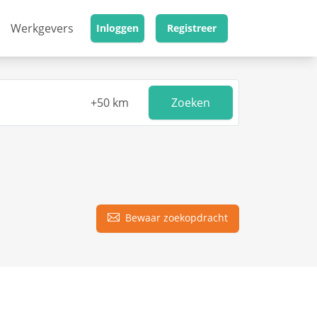
Werkgevers
Inloggen
Registreer
Zoeken
Bewaar zoekopdracht