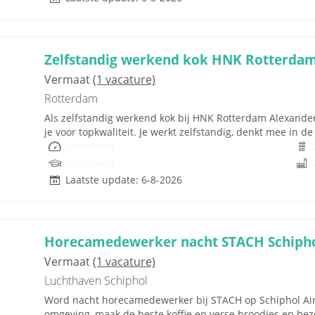
Zelfstandig werkend kok HNK Rotterda
Vermaat
(1 vacature)
Rotterdam
Als zelfstandig werkend kok bij HNK Rotterdam Alexander
je voor topkwaliteit. Je werkt zelfstandig, denkt mee in de
Onbekend
Onbekend
Laatste update: 6-8-2026
Horecamedewerker nacht STACH Schipho
Vermaat
(1 vacature)
Luchthaven Schiphol
Word nacht horecamedewerker bij STACH op Schiphol Airp
omgeving, maak de beste koffie en verse broodjes en bezor