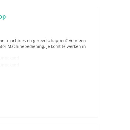
op
g met machines en gereedschappen? Voor een
tor Machinebediening. Je komt te werken in
Onbekend
Onbekend