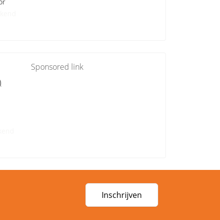
or
kend
Sponsored link
)
kend
Inschrijven