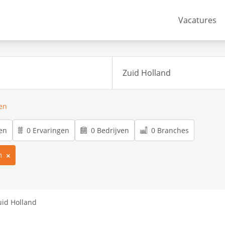
Vacatures
ren
en
0 Ervaringen
0 Bedrijven
0 Branches
m
uid Holland