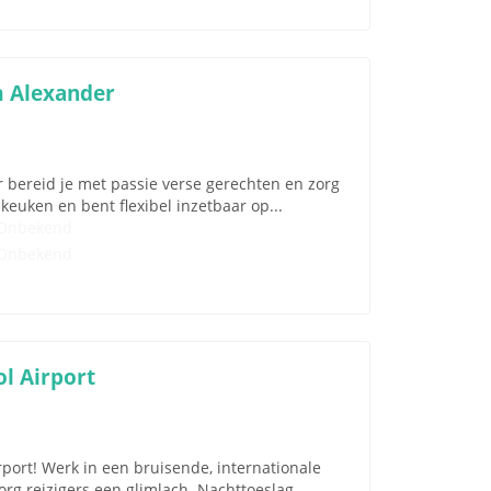
m Alexander
 bereid je met passie verse gerechten en zorg
 keuken en bent flexibel inzetbaar op...
Onbekend
Onbekend
l Airport
ort! Werk in een bruisende, internationale
g reizigers een glimlach. Nachttoeslag,...