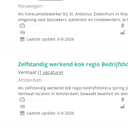
Nieuwegein
Als horecamedewerker bij St. Antonius Ziekenhuis in Nieu
omgeving voor bezoekers, patiënten en medewerkers. Je h
Onbekend
Onbekend
Laatste update: 6-8-2026
Zelfstandig werkend kok regio Bedrijfsh
Vermaat
(1 vacature)
Amsterdam
Als zelfstandig werkend kok regio bedrijfs­horeca spring ji
Vermaat-locaties in Amsterdam, bewaakt kwaliteit en deelt
Onbekend
Onbekend
Laatste update: 6-8-2026