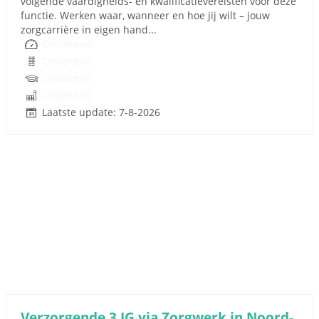
volgende vaardigheids- en kwalificatievereisten voor deze
functie. Werken waar, wanneer en hoe jij wilt – jouw
zorgcarrière in eigen hand...
Onbekend
Onbekend
Onbekend
Onbekend
Laatste update: 7-8-2026
Verzorgende 3 IG via Zorgwerk in Noord-