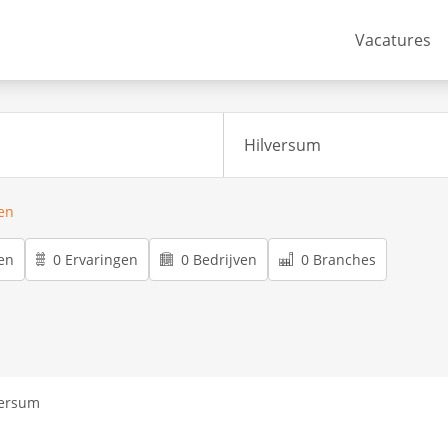
Vacatures
ren
en
0 Ervaringen
0 Bedrijven
0 Branches
versum