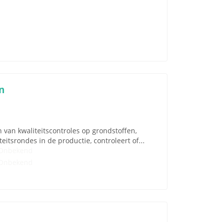
n
n van kwaliteitscontroles op grondstoffen,
itsrondes in de productie, controleert of...
Onbekend
Onbekend