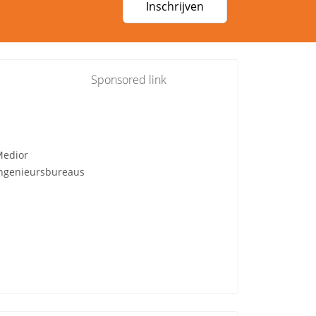
Inschrijven
Sponsored link
edior
ngenieursbureaus