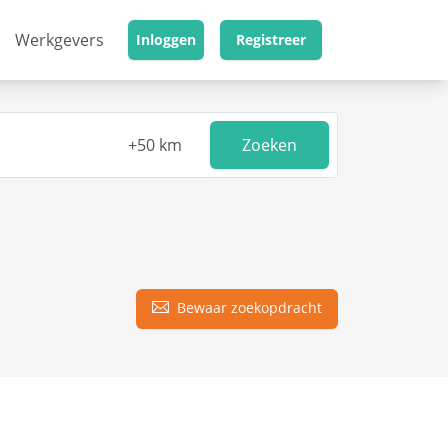
Werkgevers
Inloggen
Registreer
Zoeken
Bewaar zoekopdracht