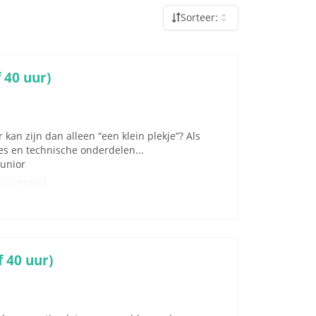
Sorteer:
 40 uur)
r kan zijn dan alleen “een klein plekje”? Als
ies en technische onderdelen...
Junior
Onbekend
f 40 uur)