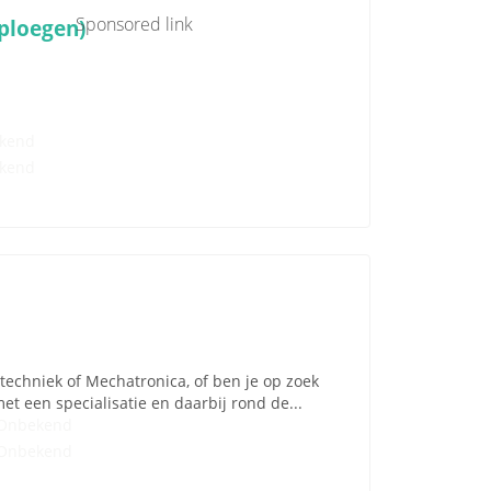
Sponsored link
ploegen)
kend
kend
otechniek of Mechatronica, of ben je op zoek
t een specialisatie en daarbij rond de...
Onbekend
Onbekend