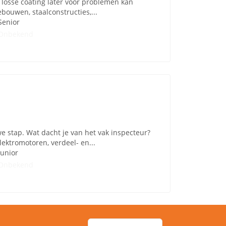
f losse coating later voor problemen kan
ebouwen, staalconstructies,...
Senior
Onbekend
e stap. Wat dacht je van het vak inspecteur?
elektromotoren, verdeel- en...
Junior
Onbekend