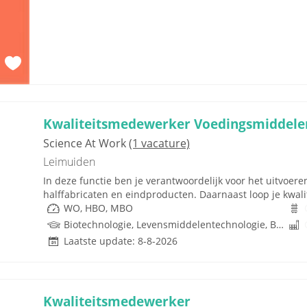
Kwaliteitsmedewerker Voedingsmiddele
Science At Work
(1 vacature)
Leimuiden
In deze functie ben je verantwoordelijk voor het uitvoere
halffabricaten en eindproducten. Daarnaast loop je kwalite
WO, HBO, MBO
Biotechnologie, Levensmiddelentechnologie, Biologie, Life Sciences, Laboratorium Onderwijs, Farmacie
Laatste update: 8-8-2026
Kwaliteitsmedewerker