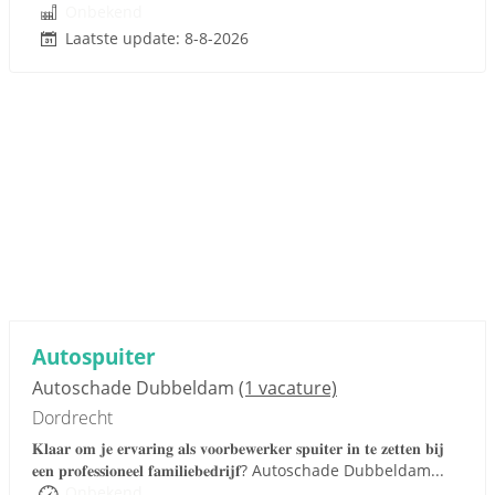
Onbekend
Laatste update: 8-8-2026
Autospuiter
Autoschade Dubbeldam
(1 vacature)
Dordrecht
𝐊𝐥𝐚𝐚𝐫 𝐨𝐦 𝐣𝐞 𝐞𝐫𝐯𝐚𝐫𝐢𝐧𝐠 𝐚𝐥𝐬 𝐯𝐨𝐨𝐫𝐛𝐞𝐰𝐞𝐫𝐤𝐞𝐫 𝐬𝐩𝐮𝐢𝐭𝐞𝐫 𝐢𝐧 𝐭𝐞 𝐳𝐞𝐭𝐭𝐞𝐧 𝐛𝐢𝐣
𝐞𝐞𝐧 𝐩𝐫𝐨𝐟𝐞𝐬𝐬𝐢𝐨𝐧𝐞𝐞𝐥 𝐟𝐚𝐦𝐢𝐥𝐢𝐞𝐛𝐞𝐝𝐫𝐢𝐣𝐟? Autoschade Dubbeldam...
Onbekend