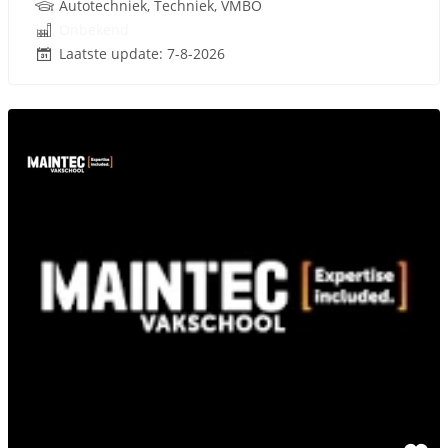
Autotechniek, Techniek, VMBO
Onbekend
Laatste update: 7-8-2026