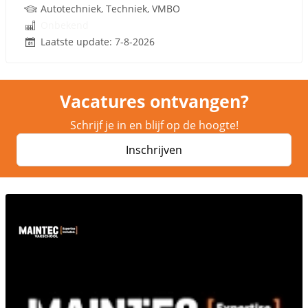
Autotechniek, Techniek, VMBO
Onbekend
Laatste update: 7-8-2026
Vacatures ontvangen?
Schrijf je in en blijf op de hoogte!
Inschrijven