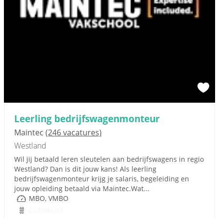
Leerling bedrijfswagenmonteur
Maintec
(246 vacatures)
Westland
Wil jij betaald leren sleutelen aan bedrijfswagens in regio
Westland? Dan is dit jouw kans! Als leerling
bedrijfswagenmonteur krijg je salaris, begeleiding en
jouw opleiding betaald via Maintec.Wat...
MBO, VMBO
Onbekend