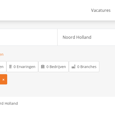
Vacatures
ren
en
0 Ervaringen
0 Bedrijven
0 Branches
m
ord Holland