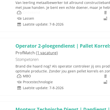
Van leerling metaalbewerker tot allround constructiebankw
met jouw handen. Je bent een echte doener, maar je hebt
Onbekend
Lassen
Laatste update: 7-8-2026
Operator 2-ploegendienst | Pallet Korrels
ProfMatch
(1 vacature)
Stompetoren
Brand die haard nog? Als operator controleer jij ons prod
optimale productie. Zonder jou geen pellet korrels en zon
MBO
Procestechnologie
Laatste update: 7-8-2026
Monteur Technische Dienst | Dagdienst |