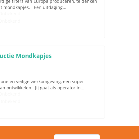
ardige filters van Europa produceren, te denken
teit mondkapjes. Een uitdaging...
Onbekend
Onbekend
ductie Mondkapjes
chone en veilige werkomgeving, een super
an ontwikkelen. Jij gaat als operator in...
Onbekend
Onbekend