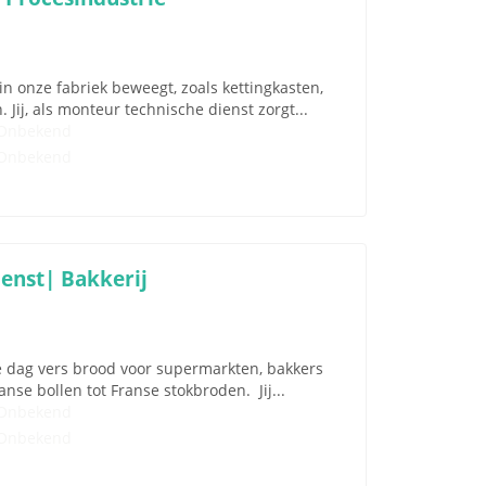
n onze fabriek beweegt, zoals kettingkasten,
ij, als monteur technische dienst zorgt...
Onbekend
Onbekend
enst| Bakkerij
e dag vers brood voor supermarkten, bakkers
nse bollen tot Franse stokbroden. Jij...
Onbekend
Onbekend