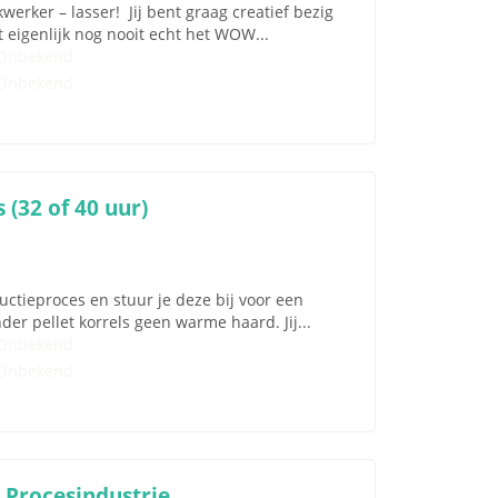
erker – lasser! Jij bent graag creatief bezig
 eigenlijk nog nooit echt het WOW...
Onbekend
Onbekend
 (32 of 40 uur)
uctieproces en stuur je deze bij voor een
der pellet korrels geen warme haard. Jij...
Onbekend
Onbekend
 Procesindustrie