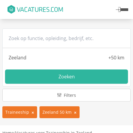
Zoeken
Filters
Traineeship
Zeeland 50 km
Home
/
Vacatures voor Traineeship in Zeeland