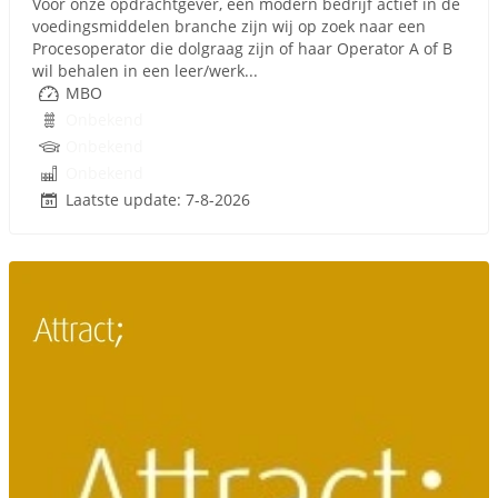
Voor onze opdrachtgever, een modern bedrijf actief in de
voedingsmiddelen branche zijn wij op zoek naar een
Procesoperator die dolgraag zijn of haar Operator A of B
wil behalen in een leer/werk...
MBO
Onbekend
Onbekend
Onbekend
Laatste update: 7-8-2026