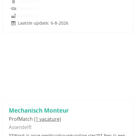
Onbekend
Onbekend
Onbekend
Laatste update: 6-8-2026
Mechanisch Monteur
ProfMatch
(1 vacature)
Assendelft
**Word jij onze werktuigbouwkundige ster?** Ben jij een