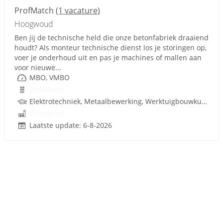
ProfMatch
(1 vacature)
Hoogwoud
Ben jij de technische held die onze betonfabriek draaiend
houdt? Als monteur technische dienst los je storingen op,
voer je onderhoud uit en pas je machines of mallen aan
voor nieuwe...
MBO, VMBO
Onbekend
Elektrotechniek, Metaalbewerking, Werktuigbouwkunde, Metaal, PLC, Techniek, W-Installaties, VMBO
Onbekend
Laatste update: 6-8-2026