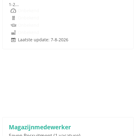
1-2...
Onbekend
Onbekend
Onbekend
Onbekend
Laatste update: 7-8-2026
Sponsored link
Magazijnmedewerker
Seven Recruitment
(1 vacature)