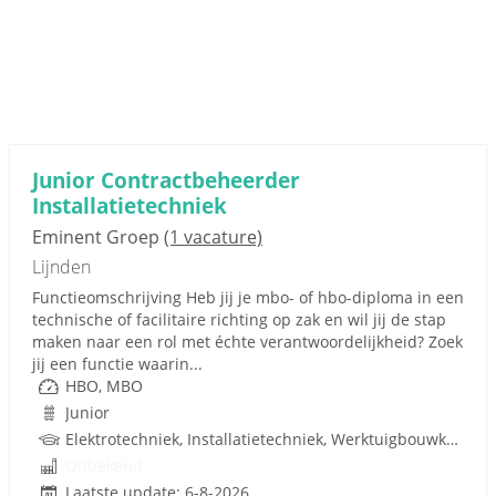
Junior Contractbeheerder
Installatietechniek
Eminent Groep
(1 vacature)
Lijnden
Functieomschrijving Heb jij je mbo- of hbo-diploma in een
technische of facilitaire richting op zak en wil jij de stap
maken naar een rol met échte verantwoordelijkheid? Zoek
jij een functie waarin...
HBO, MBO
Junior
Elektrotechniek, Installatietechniek, Werktuigbouwkunde, Metaal, Gebouwgebonden installaties, Facilitair Management, Techniek
Onbekend
Laatste update: 6-8-2026