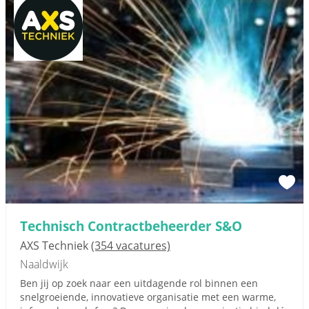
Technisch Contractbeheerder S&O
AXS Techniek
(354 vacatures)
Naaldwijk
Ben jij op zoek naar een uitdagende rol binnen een
snelgroeiende, innovatieve organisatie met een warme,