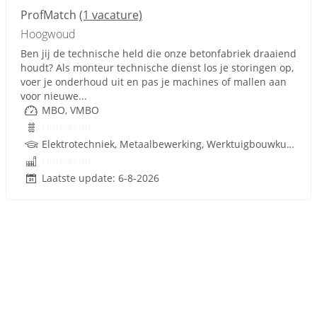
ProfMatch
(1 vacature)
Hoogwoud
Ben jij de technische held die onze betonfabriek draaiend
houdt? Als monteur technische dienst los je storingen op,
voer je onderhoud uit en pas je machines of mallen aan
voor nieuwe...
MBO, VMBO
Onbekend
Elektrotechniek, Metaalbewerking, Werktuigbouwkunde, Metaal, PLC, Techniek, W-Installaties, VMBO
Onbekend
Laatste update: 6-8-2026