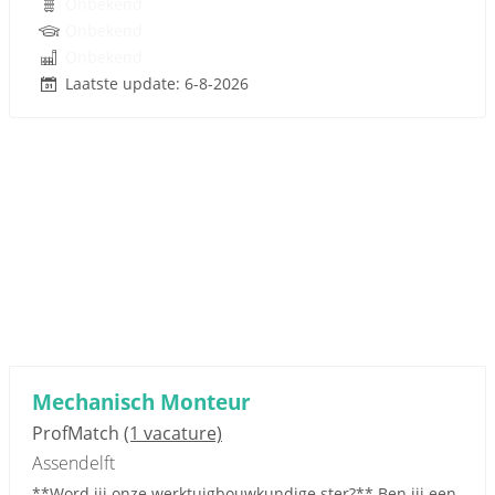
Onbekend
Onbekend
Onbekend
Laatste update: 6-8-2026
Mechanisch Monteur
ProfMatch
(1 vacature)
Assendelft
**Word jij onze werktuigbouwkundige ster?** Ben jij een