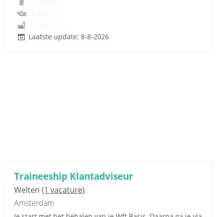
Onbekend
Onbekend
Onbekend
Laatste update: 8-8-2026
Traineeship Klantadviseur
Welten
(1 vacature)
Amsterdam
Je start met het behalen van je Wft Basis. Daarna ga je via