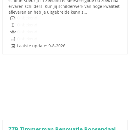
schildersbedrijf in Zeeland is Meestersgilde op zoek naar
ervaren schilders. Kun jij schilderwerk van hoge kwaliteit
afleveren en heb je uitgebreide kennis...
Onbekend
Onbekend
Onbekend
Onbekend
Laatste update: 9-8-2026
ZZP Timmerman Renovatie Roosendaal