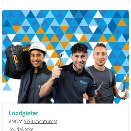
Loodgieter
VNOM
(658 vacatures)
Koudekerke