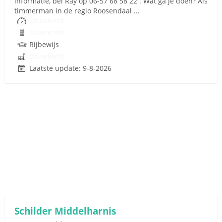
informatie, bel Ray op 06-57 68 58 22 . Wat ga je doen? Als
timmerman in de regio Roosendaal ...
Onbekend
Onbekend
Rijbewijs
Onbekend
Laatste update: 9-8-2026
Schilder Middelharnis