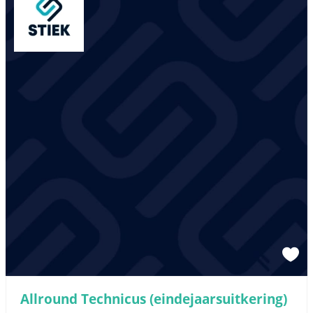
Allround Technicus (eindejaarsuitkering)