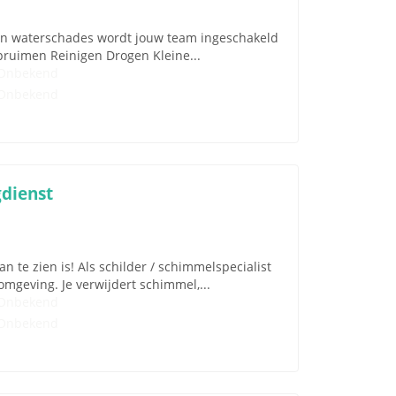
en waterschades wordt jouw team ingeschakeld
ruimen Reinigen Drogen Kleine...
Onbekend
Onbekend
dienst
n te zien is! Als schilder / schimmelspecialist
mgeving. Je verwijdert schimmel,...
Onbekend
Onbekend