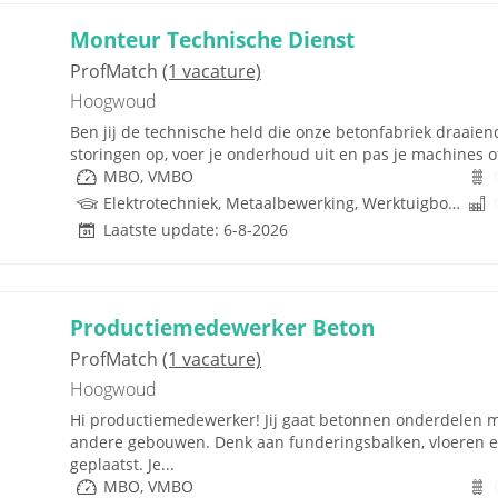
Monteur Technische Dienst
ProfMatch
(1 vacature)
Hoogwoud
Ben jij de technische held die onze betonfabriek draaien
storingen op, voer je onderhoud uit en pas je machines o
MBO, VMBO
Elektrotechniek, Metaalbewerking, Werktuigbouwkunde, Metaal, PLC, Techniek, W-Installaties, VMBO
Laatste update: 6-8-2026
Productiemedewerker Beton
ProfMatch
(1 vacature)
Hoogwoud
Hi productiemedewerker! Jij gaat betonnen onderdelen 
andere gebouwen. Denk aan funderingsbalken, vloeren 
geplaatst. Je...
MBO, VMBO