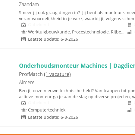
Zaandam
Smeer jij ook graag dingen in? Jij bent als monteur sme
verantwoordelijkheid in je werk, waarbij jij volgens sche
Onbekend
Werktuigbouwkunde, Procestechnologie, Rijbewijs
Laatste update: 6-8-2026
Onderhoudsmonteur Machines | Dagdie
ProfMatch
(1 vacature)
Almere
Ben jij onze nieuwe technische held? Van trappen tot pomp
actieve monteur ga je aan de slag op diverse projecten, va
Onbekend
Computertechniek
Laatste update: 6-8-2026