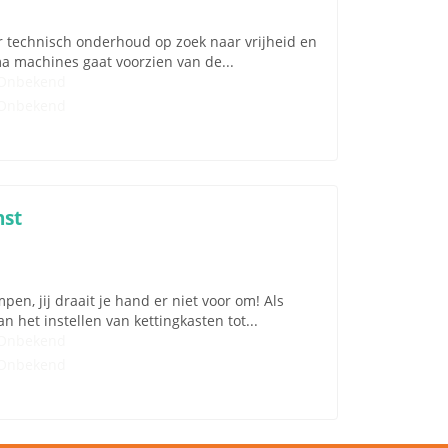
er technisch onderhoud op zoek naar vrijheid en
ma machines gaat voorzien van de...
Onbekend
Onbekend
nst
en, jij draait je hand er niet voor om! Als
n het instellen van kettingkasten tot...
Onbekend
Onbekend