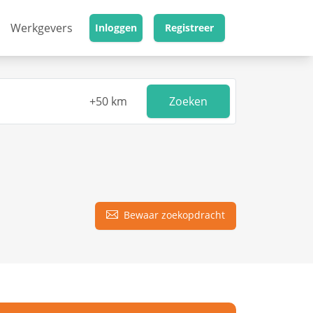
Werkgevers
Inloggen
Registreer
Zoeken
Bewaar zoekopdracht