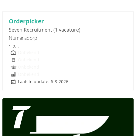
Sponsored link
Orderpicker
Seven Recruitment
(1 vacature)
Numansdorp
1-2...
Onbekend
Onbekend
Onbekend
Onbekend
Laatste update: 6-8-2026