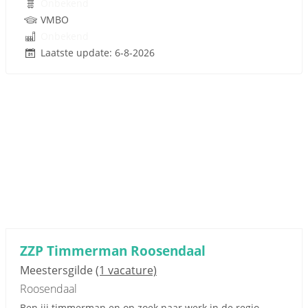
Onbekend
VMBO
Onbekend
Laatste update: 6-8-2026
ZZP Timmerman Roosendaal
Meestersgilde
(1 vacature)
Roosendaal
Ben jij timmerman en op zoek naar werk in de regio