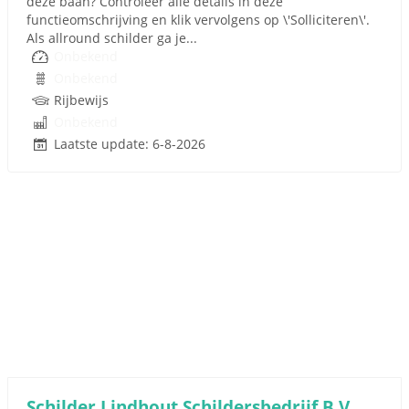
deze baan? Controleer alle details in deze
functieomschrijving en klik vervolgens op \'Solliciteren\'.
Als allround schilder ga je...
Onbekend
Onbekend
Rijbewijs
Onbekend
Laatste update: 6-8-2026
Schilder Lindhout Schildersbedrijf B.V.