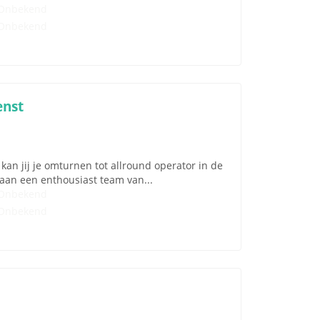
Onbekend
Onbekend
enst
kan jij je omturnen tot allround operator in de
aan een enthousiast team van...
Onbekend
Onbekend