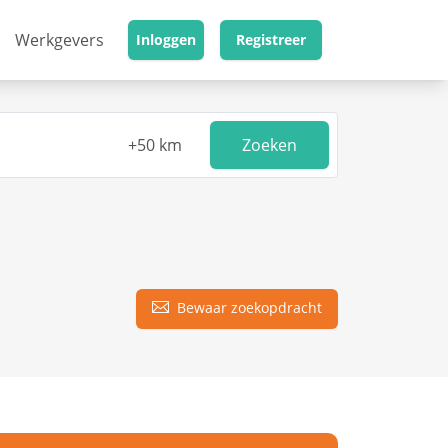
Werkgevers
Inloggen
Registreer
Zoeken
Bewaar zoekopdracht