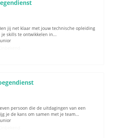
oegendienst
n jij net klaar met jouw technische opleiding
je skills te ontwikkelen in...
Junior
Onbekend
loegendienst
dreven persoon die de uitdagingen van een
rijg je de kans om samen met je team...
Junior
Onbekend