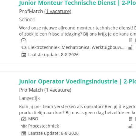
Junior Monteur Technische Dienst | 2-Pl
ProfMatch
(1 vacature)
Schoorl
Word onze nieuwe allround monteur technische dienst! Be
of zoek je een frisse uitdaging? Bij ons krijg je de kans om 
Onbekend
Elektrotechniek, Mechatronica, Werktuigbouwkunde, Techniek
Laatste update: 8-8-2026
Junior Operator Voedingsindustrie | 2-P
ProfMatch
(1 vacature)
Langedijk
Kom jij ons team versterken als operator? Ben jij die ge
productielijn aan kan? Bij ons is geen dag hetzelfde en k
MBO
Procestechniek
Laatste update: 8-8-2026