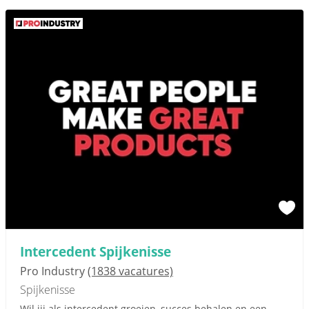
Intercedent Spijkenisse
Pro Industry
(1838 vacatures)
Spijkenisse
Wil jij als intercedent groeien, succes behalen en een