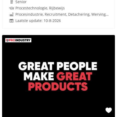
Senior
Procestechnologie, Rijbewijs
Procesindustrie, Recruitment, Detachering, Werving en Selectie
Laatste update: 10-8-2026