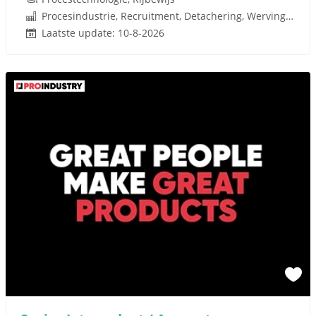
Procesindustrie, Recruitment, Detachering, Werving en Selectie
Laatste update: 10-8-2026