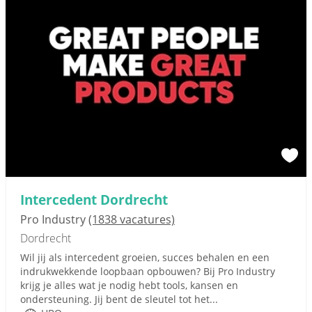
Intercedent Dordrecht
Pro Industry
(1838 vacatures)
Dordrecht
Wil jij als intercedent groeien, succes behalen en een
indrukwekkende loopbaan opbouwen? Bij Pro Industry
krijg je alles wat je nodig hebt tools, kansen en
ondersteuning. Jij bent de sleutel tot het...