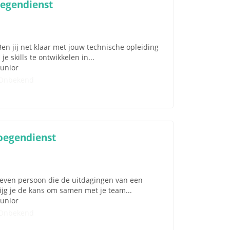
oegendienst
n jij net klaar met jouw technische opleiding
je skills te ontwikkelen in...
Junior
Onbekend
loegendienst
dreven persoon die de uitdagingen van een
rijg je de kans om samen met je team...
Junior
Onbekend