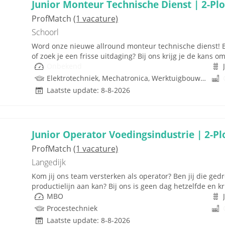
Junior Monteur Technische Dienst | 2-Pl
ProfMatch
(1 vacature)
Schoorl
Word onze nieuwe allround monteur technische dienst! Be
of zoek je een frisse uitdaging? Bij ons krijg je de kans om 
Onbekend
Elektrotechniek, Mechatronica, Werktuigbouwkunde, Techniek
Laatste update: 8-8-2026
Junior Operator Voedingsindustrie | 2-P
ProfMatch
(1 vacature)
Langedijk
Kom jij ons team versterken als operator? Ben jij die ge
productielijn aan kan? Bij ons is geen dag hetzelfde en k
MBO
Procestechniek
Laatste update: 8-8-2026