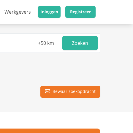
Werkgevers
Inloggen
Registreer
Zoeken
Bewaar zoekopdracht