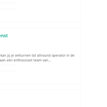
Onbekend
Onbekend
enst
kan jij je omturnen tot allround operator in de
aan een enthousiast team van...
Onbekend
Onbekend