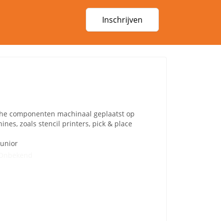
Inschrijven
che componenten machinaal geplaatst op
s, zoals stencil printers, pick & place
Junior
Onbekend