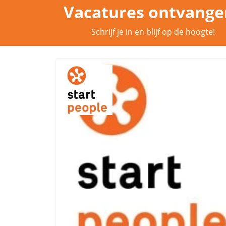
Vacatures ontvange
Schrijf je in en blijf op de hoogte!